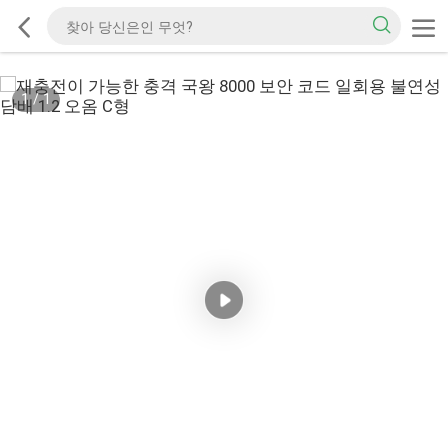
1
/
1