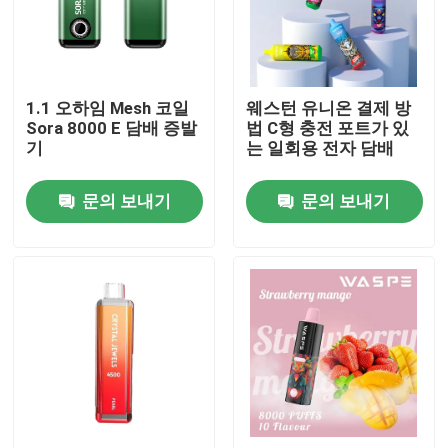
우리에 대하여
1.1 오하임 Mesh 코일
웨스턴 유니온 결제 방
공장 여행
Sora 8000 E 담배 증발
법 C형 충전 포트가 있
기
는 일회용 전자 담배
품질 관리
문의 보내기
문의 보내기
연락주세요
뉴스
버릴 수 있는 불연성 담배
버릴 수 있는 CBD는 장치를 기화시킵니다