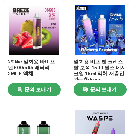
2%Nic 일회용 바이프
일회용 비프 펜 크리스
펜 500mAh 배터리
탈 보석 4500 펄스 메시
2ML E 액체
코일 15ml 액체 재충전
가능한 Ecig
문의 보내기
문의 보내기
집
제품
동영상