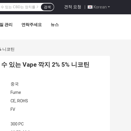
견적 요청
|
Korean
검색
질 관리
연락주세요
뉴스
5% 니코틴
할 수 있는 Vape 깍지 2% 5% 니코틴
중국
Fume
CE, ROHS
FV
300 PC