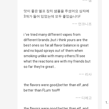
—— 샘
맛이 좋은 엘프 장치 샘플을 주셨어요 상자에
3개가 들어 있었는데 모두 좋았습니다!
—— 언크니조
i 've tried many different vapes from
different brands ,but i think yours are the
best ones so far.all flavor balance is great
and no liquid sprays out of them when
smoking unlike with many others.I'll see
what the reactions are with my friends but
so far they're great...
—— 리사
the flavors were good,better than elf ,and
better than FLum too!!!!
—— 디에고
the flavors were good,better than elf ,and