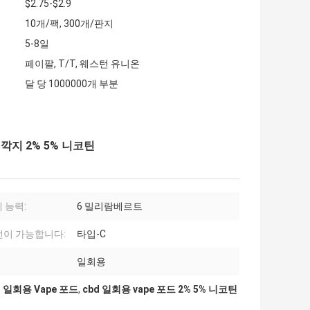
$2.75-$2.9
10개/팩, 300개/판지
5-8일
페이팔, T/T, 웨스턴 유니온
달 당 1000000개 부분
e 깍지 2% 5% 니코틴
체 능력:
6 밀리람베르트
이 가능합니다:
타입-C
일회용
BD 일회용 Vape 포드
,
cbd 일회용 vape 포드 2% 5% 니코틴