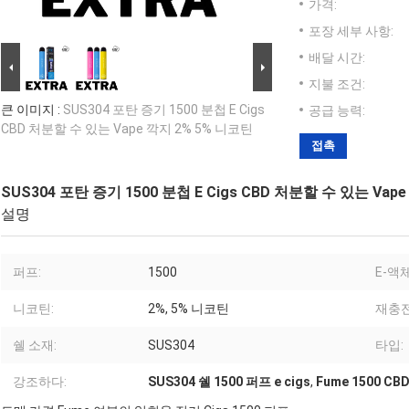
가격:
포장 세부 사항:
배달 시간:
지불 조건:
큰 이미지 :
SUS304 포탄 증기 1500 분첩 E Cigs
공급 능력:
CBD 처분할 수 있는 Vape 깍지 2% 5% 니코틴
접촉
SUS304 포탄 증기 1500 분첩 E Cigs CBD 처분할 수 있는 Vap
설명
퍼프:
1500
E-액
니코틴:
2%, 5% 니코틴
재충전
쉘 소재:
SUS304
타입:
강조하다:
SUS304 쉘 1500 퍼프 e cigs
,
Fume 1500 C