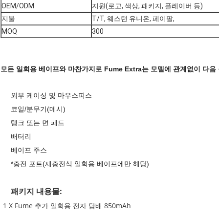
OEM/ODM
지원(로고, 색상, 패키지, 플레이버 등)
지불
T/T, 웨스턴 유니온, 페이팔,
MOQ
300
모든 일회용 베이프와 마찬가지로 Fume Extra는 모델에 관계없이 다음
외부 케이싱 및 마우스피스
코일/분무기(메시)
탱크 또는 면 패드
배터리
베이프 주스
*충전 포트(재충전식 일회용 베이프에만 해당)
패키지 내용물:
1 X Fume 추가 일회용 전자 담배 850mAh