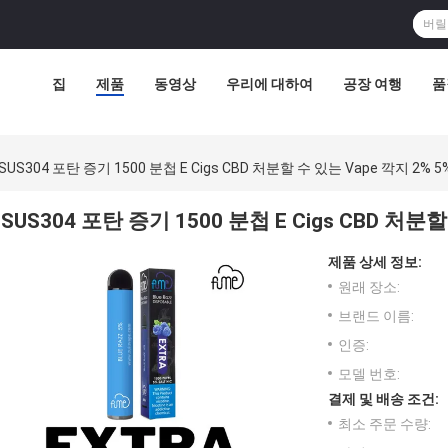
집
제품
동영상
우리에 대하여
공장 여행
품
SUS304 포탄 증기 1500 분첩 E Cigs CBD 처분할 수 있는 Vape 깍지 2% 
SUS304 포탄 증기 1500 분첩 E Cigs CBD 처분
제품 상세 정보:
원래 장소:
브랜드 이름:
인증:
모델 번호:
결제 및 배송 조건:
최소 주문 수량: