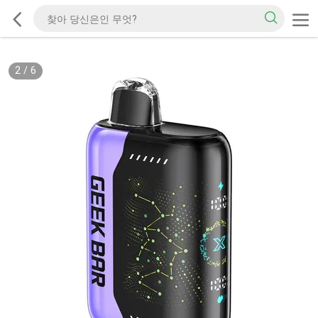
2
/
6