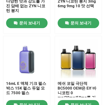
다양한 맛과 강도를 가
ZYN 니코틴 봉지 3mg
진 담배 없는 ZYN 니코
6mg 9mg 10 맛 선택
틴 봉지
우리에 대하여
문의 보내기
문의 보내기
공장 여행
품질 관리
연락주세요
뉴스
16mL E 액체 기크 펄스
메쉬 코일 극단적
버릴 수 있는 불연성 담배
박스 15K 펄스 듀얼 모
BC5000 OEM은 Elf 바
드 7500 펄스
니코틴 0
mg/20mg/50mg를 기
화시킵니다
버릴 수 있는 CBD는 장치를 기화시킵니다
문의 보내기
문의 보내기