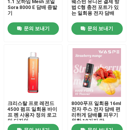
1.1 오하임 Mesh 코일
웨스턴 유니온 결제 방
Sora 8000 E 담배 증발
법 C형 충전 포트가 있
기
는 일회용 전자 담배
우리에 대하여
문의 보내기
문의 보내기
공장 여행
품질 관리
연락주세요
뉴스
크리스탈 프로 레전드
8000푸프 일회용 16ml
버릴 수 있는 불연성 담배
4500 펌프 일회용 바이
전자 주스 전자 담배 편
프 펜 사용자 정의 로고
리하게 담배를 피우기
및 디자인
위한 10가지 맛
버릴 수 있는 CBD는 장치를 기화시킵니다
문의 보내기
문의 보내기