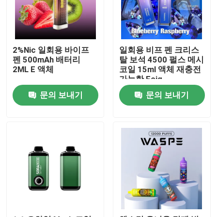
2%Nic 일회용 바이프
일회용 비프 펜 크리스
펜 500mAh 배터리
탈 보석 4500 펄스 메시
2ML E 액체
코일 15ml 액체 재충전
가능한 Ecig
문의 보내기
문의 보내기
집
제품
동영상