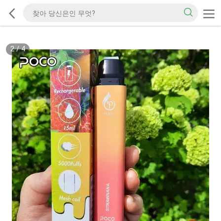
2
/
4