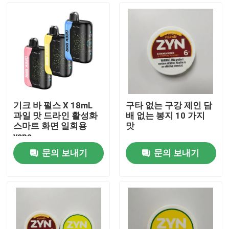
기크 바 펄스 X 18mL
구타 없는 구강 제인 담
과일 맛 드라인 활성화
배 없는 봉지 10 가지
스마트 화면 일회용
맛
vape
문의 보내기
문의 보내기
집
제품
동영상