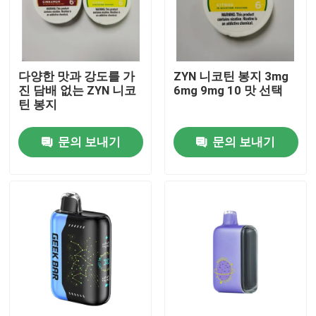
우리에 대하여
다양한 맛과 강도를 가
ZYN 니코틴 봉지 3mg
공장 여행
진 담배 없는 ZYN 니코
6mg 9mg 10 맛 선택
틴 봉지
품질 관리
문의 보내기
문의 보내기
연락주세요
뉴스
버릴 수 있는 불연성 담배
버릴 수 있는 CBD는 장치를 기화시킵니다