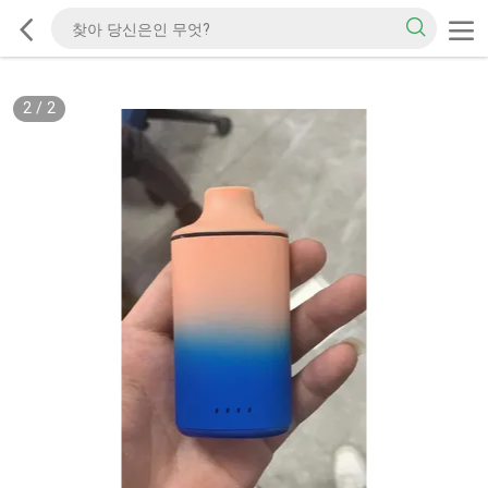
2
/
2